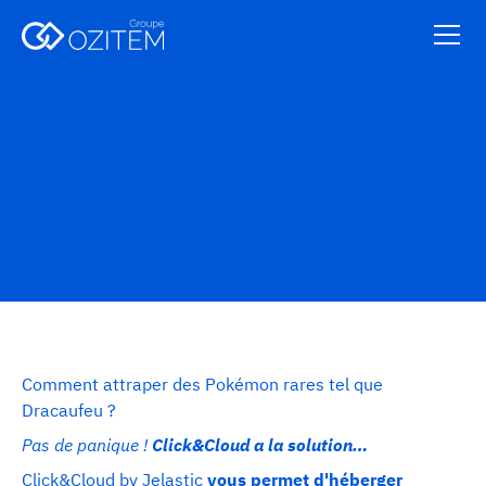
Audiovisuel
Comment attraper des Pokémon rares tel que
Dracaufeu ?
Pas de panique !
Click&Cloud a la solution…
Click&Cloud by Jelastic
vous permet d'héberger