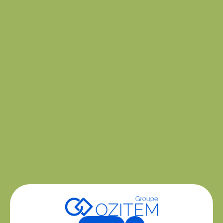
Mais quel KPI choisir ? ✅
Nous avons dresser une liste pour vous des KPIs à
suivre pour rapidement identifier les points faibles
et mettre en place des stratégies d'amélioration
ciblées pour augmenter la satisfaction de vos
utilisateurs.